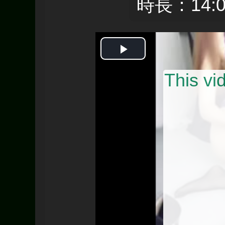
時長：14:0
Play
This v
Video